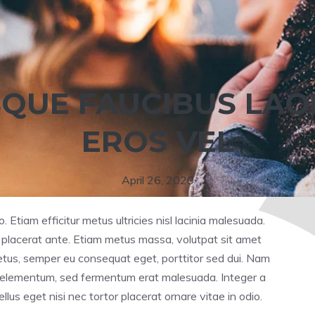
SQUE FAUCIBUS LAO
EROS VEL
April 26, 2020
io. Etiam efficitur metus ultricies nisl lacinia malesuada.
e placerat ante. Etiam metus massa, volutpat sit amet
metus, semper eu consequat eget, porttitor sed dui. Nam
isi elementum, sed fermentum erat malesuada. Integer a
ellus eget nisi nec tortor placerat ornare vitae in odio.