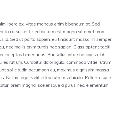
im libero ex, vitae rhoncus enim bibendum at. Sed
o nulla cursus est, sed dictum est magna sit amet urna.
tus id. Sed ut porta sapien, eu tincidunt massa. In semper,
cu, nec mollis enim turpis nec sapien. Class aptent taciti
per inceptos himenaeos. Phasellus vitae faucibus nibh,
ui eu rutrum. Curabitur dolor ligula, commodo vitae rutrum
uat sollicitudin accumsan eu, maximus dignissim massa.
. Nullam eget velit in leo rutrum vehicula. Pellentesque
rabitur lorem magna, scelerisque a purus nec, elementum