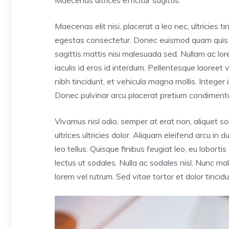
Maecenas ultrices efficitur sagittis.
Maecenas elit nisi, placerat a leo nec, ultricies 
egestas consectetur. Donec euismod quam quis so
sagittis mattis nisi malesuada sed. Nullam ac lo
iaculis id eros id interdum. Pellentesque laoreet
nibh tincidunt, et vehicula magna mollis. Integer
Donec pulvinar arcu placerat pretium condiment
Vivamus nisl odio, semper at erat non, aliquet soll
ultrices ultricies dolor. Aliquam eleifend arcu in
leo tellus. Quisque finibus feugiat leo, eu lobor
lectus ut sodales. Nulla ac sodales nisl. Nunc m
lorem vel rutrum. Sed vitae tortor et dolor tincid