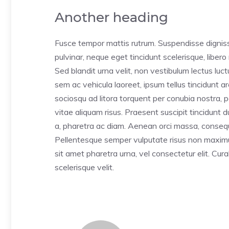
Another heading
Fusce tempor mattis rutrum. Suspendisse digniss
pulvinar, neque eget tincidunt scelerisque, liber
Sed blandit urna velit, non vestibulum lectus luc
sem ac vehicula laoreet, ipsum tellus tincidunt ar
sociosqu ad litora torquent per conubia nostra, 
vitae aliquam risus. Praesent suscipit tincidunt d
a, pharetra ac diam. Aenean orci massa, conseq
Pellentesque semper vulputate risus non maximus
sit amet pharetra urna, vel consectetur elit. Cu
scelerisque velit.