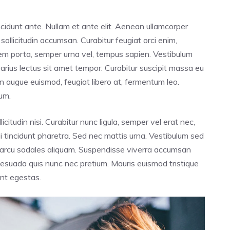
tincidunt ante. Nullam et ante elit. Aenean ullamcorper
llicitudin accumsan. Curabitur feugiat orci enim,
rem porta, semper urna vel, tempus sapien. Vestibulum
 varius lectus sit amet tempor. Curabitur suscipit massa eu
 in augue euismod, feugiat libero at, fermentum leo.
um.
icitudin nisi. Curabitur nunc ligula, semper vel erat nec,
 dui tincidunt pharetra. Sed nec mattis urna. Vestibulum sed
tis arcu sodales aliquam. Suspendisse viverra accumsan
alesuada quis nunc nec pretium. Mauris euismod tristique
unt egestas.