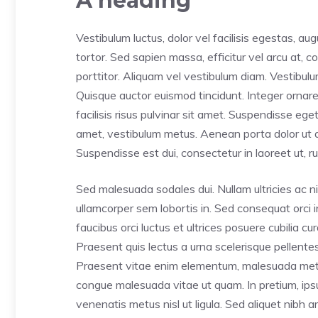
A heading
Vestibulum luctus, dolor vel facilisis egestas, a
tortor. Sed sapien massa, efficitur vel arcu at, 
porttitor. Aliquam vel vestibulum diam. Vestibulum l
Quisque auctor euismod tincidunt. Integer ornar
facilisis risus pulvinar sit amet. Suspendisse eget
amet, vestibulum metus. Aenean porta dolor ut a
Suspendisse est dui, consectetur in laoreet ut, r
Sed malesuada sodales dui. Nullam ultricies ac nib
ullamcorper sem lobortis in. Sed consequat orci i
faucibus orci luctus et ultrices posuere cubilia c
Praesent quis lectus a urna scelerisque pellente
Praesent vitae enim elementum, malesuada metus 
congue malesuada vitae ut quam. In pretium, ipsu
venenatis metus nisl ut ligula. Sed aliquet nibh ar