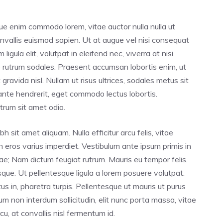
ugue enim commodo lorem, vitae auctor nulla nulla ut
convallis euismod sapien. Ut at augue vel nisi consequat
igula elit, volutpat in eleifend nec, viverra at nisi.
e rutrum sodales. Praesent accumsan lobortis enim, ut
 gravida nisl. Nullam ut risus ultrices, sodales metus sit
nte hendrerit, eget commodo lectus lobortis.
utrum sit amet odio.
h sit amet aliquam. Nulla efficitur arcu felis, vitae
n eros varius imperdiet. Vestibulum ante ipsum primis in
urae; Nam dictum feugiat rutrum. Mauris eu tempor felis.
sque. Ut pellentesque ligula a lorem posuere volutpat.
in, pharetra turpis. Pellentesque ut mauris ut purus
m non interdum sollicitudin, elit nunc porta massa, vitae
cu, at convallis nisl fermentum id.